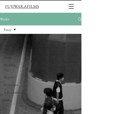
FUJIWARAFILMS
Works
Essay
全ての
記事
Film＆
News
Wedding
day
Maedori
Mementos
Advertisement
Essay